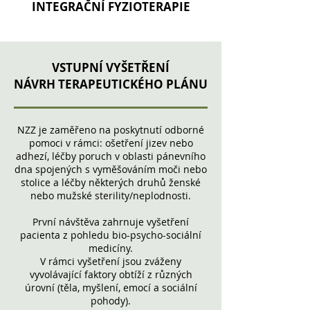
INTEGRAČNÍ FYZIOTERAPIE
VSTUPNÍ VYŠETŘENÍ
NÁVRH TERAPEUTICKÉHO PLÁNU
NZZ je zaměřeno na poskytnutí odborné
pomoci v rámci: ošetření jizev nebo
adhezí, léčby poruch v oblasti pánevního
dna spojených s vyměšováním moči nebo
stolice a léčby některých druhů ženské
nebo mužské sterility/neplodnosti.
První návštěva zahrnuje vyšetření
pacienta z pohledu bio-psycho-sociální
medicíny.
V rámci vyšetření jsou zváženy
vyvolávající faktory obtíží z různých
úrovní (těla, myšlení, emocí a sociální
pohody).