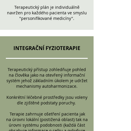
Terapeutický plán je individuálně
navržen pro každého pacienta ve smyslu
"personifikované medicíny".
INTEGRAČNÍ FYZIOTERAPIE
Terapeutický přístup zohledňuje pohled
na člověka jako na otevřený informační
systém jehož základním úkolem je udržet
mechanismy autoharmonizace.
Konkrétní léčebné prostředky jsou voleny
dle zjištěné podstaty poruchy.
Terapie zahrnuje ošetření pacienta jak
na úrovni lokální (postižená oblast) tak na
úrovni systému podobnosti (každá část
obsahuje informace o celku a ovlivňuje